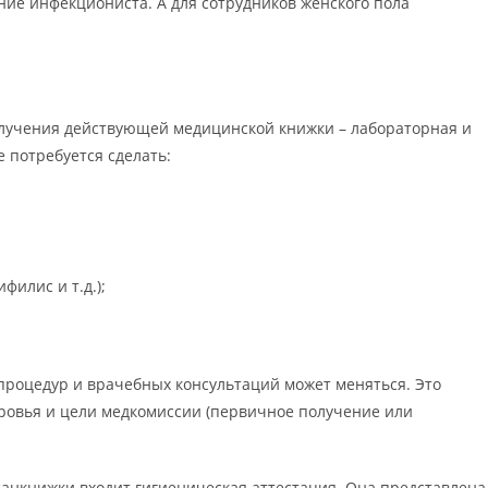
ие инфекциониста. А для сотрудников женского пола
олучения действующей медицинской книжки – лабораторная и
 потребуется сделать:
филис и т.д.);
процедур и врачебных консультаций может меняться. Это
доровья и цели медкомиссии (первичное получение или
 санкнижки входит гигиеническая аттестация. Она представлена