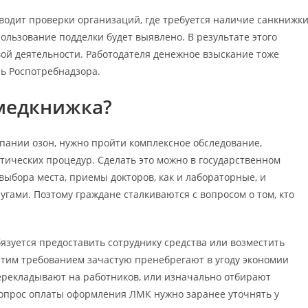
водит проверки организаций, где требуется наличие санкнижк
пользование подделки будет выявлено. В результате этого
вой деятельности. Работодателя денежное взыскание тоже
ль Роспотребнадзора.
 медкнижка?
пании озон, нужно пройти комплексное обследование,
ических процедур. Сделать это можно в государственном
выбора места, приемы докторов, как и лабораторные, и
гами. Поэтому граждане сталкиваются с вопросом о том, кто
бязуется предоставить сотруднику средства или возместить
этим требованием зачастую пренебрегают в угоду экономии
ерекладывают на работников, или изначально отбирают
вопрос оплаты оформления ЛМК нужно заранее уточнять у